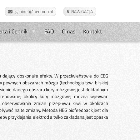
gabinet@neuforio.pl
rta i Cennik
FAQ
O nas
Kontakt
 dający doskonałe efekty. W przeciwieństwie do EEG
w pewnych obszarach mózgu (technologia tzw. bliskiej
wienie danego obszaru kory mózgowej jest dokładnym
 trenowanej okolicy kory mózgowej można wpływać
ć obserwowania zmian przepływu krwi w okolicach
pływać na te zmiany. Metoda HEG biofeedback jest dla
by przyklejania elektrod a tylko zakładana jest opaska