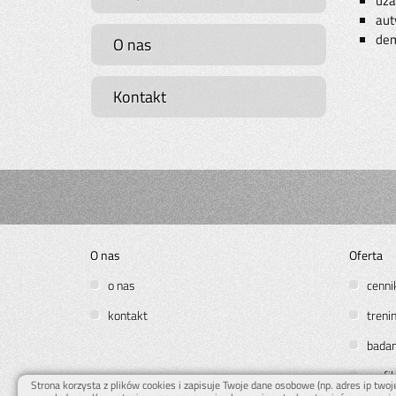
uza
aut
dem
O nas
Kontakt
O nas
Oferta
o nas
cenni
kontakt
treni
bada
profil
Strona korzysta z plików cookies i zapisuje Twoje dane osobowe (np. adres ip two