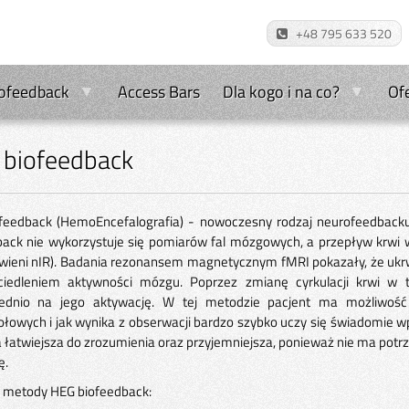
+48 795 633 520
ofeedback
Access Bars
Dla kogo i na co?
Ofe
biofeedback
feedback (HemoEncefalografia) - nowoczesny rodzaj neurofeedbacku
back nie wykorzystuje się pomiarów fal mózgowych, a przepływ krwi 
wieni nIR). Badania rezonansem magnetycznym fMRI pokazały, że ukr
ciedleniem aktywności mózgu. Poprzez zmianę cyrkulacji krwi w
ednio na jego aktywację. W tej metodzie pacjent ma możliwoś
łowych i jak wynika z obserwacji bardzo szybko uczy się świadomie w
 łatwiejsza do zrozumienia oraz przyjemniejsza, ponieważ nie ma potrze
ę.
i metody HEG biofeedback: