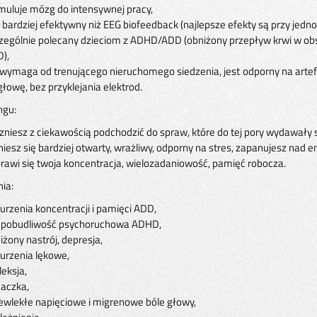
muluje mózg do intensywnej pracy,
t bardziej efektywny niż EEG biofeedback (najlepsze efekty są przy je
zególnie polecany dzieciom z ADHD/ADD (obniżony przepływ krwi w o
),
 wymaga od trenującego nieruchomego siedzenia, jest odporny na arte
głowę, bez przyklejania elektrod.
ngu:
zniesz z ciekawością podchodzić do spraw, które do tej pory wydawały 
niesz się bardziej otwarty, wrażliwy, odporny na stres, zapanujesz nad 
rawi się twoja koncentracja, wielozadaniowość, pamięć robocza.
ia:
urzenia koncentracji i pamięci ADD,
pobudliwość psychoruchowa ADHD,
iżony nastrój, depresja,
urzenia lękowe,
leksja,
aczka,
ewlekłe napięciowe i migrenowe bóle głowy,