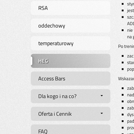
sty
RSA
jes
szc
ADD
oddechowy
nie
na 
temperaturowy
Po treni
zac
HEG
sta
pop
Access Bars
Wskazan
zab
nad
Dla kogo i na co?
obn
zab
Oferta i Cennik
dys
pad
prz
FAQ