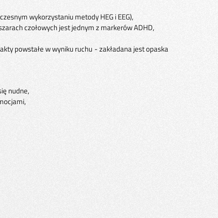
dnoczesnym wykorzystaniu metody HEG i EEG),
bszarach czołowych jest jednym z markerów ADHD,
fakty powstałe w wyniku ruchu - zakładana jest opaska
się nudne,
emocjami,