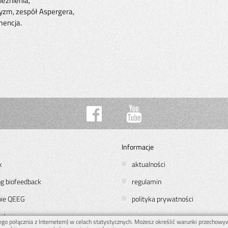
leżnienia,
yzm, zespół Aspergera,
encja.
Informacje
k
aktualności
ng biofeedback
regulamin
nie QEEG
polityka prywatności
 stresu
jego połącznia z Internetem) w celach statystycznych. Możesz określić warunki przechowy