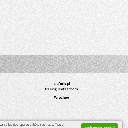
neuforio.pl
Treningi biofeedback
Wrocław
wania lub dostępu do plików cookies w Twojej
zgadzam się, zamknij