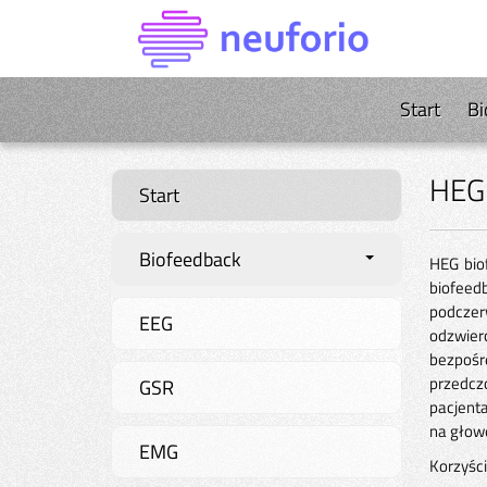
Start
Bi
HEG 
Start
Biofeedback
HEG bio
biofeed
podczer
EEG
odzwier
bezpośr
przedczo
GSR
pacjenta
na głow
EMG
Korzyśc